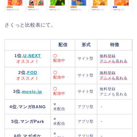
さくっと比較表にて。
配信
形式
特徴
1位.
U-NEXT
◯
無料登録
サイト型
配信中
オススメ！
アニメも見れる
2位.
FOD
◯
無料登録
サイト型
配信中
オススメ！
アニメも見れる
◯
無料登録
3位.
music.jp
サイト型
配信中
アニメも見れる
✕
4位.マンガBANG
アプリ型
－
未配信
✕
5位.マンガPark
アプリ型
－
未配信
✕
6位.マガポケ
アプリ型
－