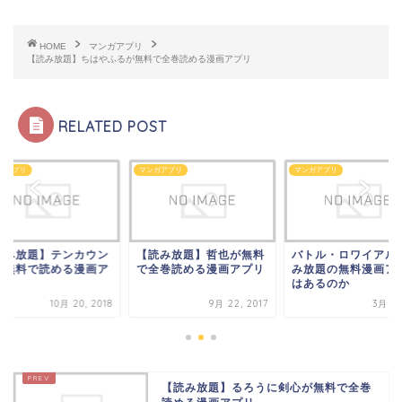
HOME
マンガアプリ
【読み放題】ちはやふるが無料で全巻読める漫画アプリ
RELATED POST
ガアプリ
マンガアプリ
マンガアプリ
読み放題】テンカウン
【読み放題】哲也が無料
バトル・ロワイアル
が無料で読める漫画ア
で全巻読める漫画アプリ
み放題の無料漫画ア
リ
はあるのか
10月 20, 2018
9月 22, 2017
3月 1,
【読み放題】るろうに剣心が無料で全巻