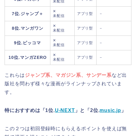
未配信
✕
7位.ジャンプ＋
アプリ型
－
未配信
✕
8位.マンガワン
アプリ型
－
未配信
✕
9位.ピッコマ
アプリ型
－
未配信
✕
10位.マンガZERO
アプリ型
－
未配信
これらは
ジャンプ系、マガジン系、サンデー系
など出
版社を問わず様々な漫画がラインナップされていま
す。
特におすすめは「1位.
U-NEXT
」と「2位.
music.jp
」
この２つは初回登録時にもらえるポイントを使えば
無