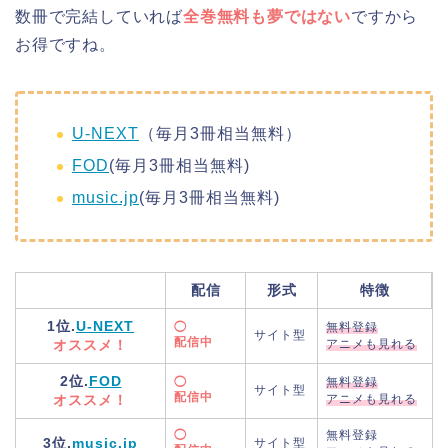
数冊で完結していれば
全巻無料も夢ではない
ですから
お得ですね。
U-NEXT
（毎月3冊相当無料）
FOD
(毎月3冊相当無料)
music.jp
(毎月3冊相当無料)
配信
形式
特徴
1位.
U-NEXT
◯
無料登録
サイト型
配信中
オススメ！
アニメも見れる
2位.
FOD
◯
無料登録
サイト型
配信中
オススメ！
アニメも見れる
◯
無料登録
3位.
music.jp
サイト型