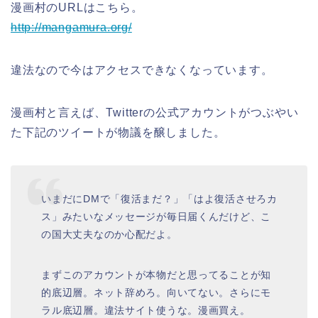
漫画村のURLはこちら。
http://mangamura.org/
違法なので今はアクセスできなくなっています。
漫画村と言えば、Twitterの公式アカウントがつぶやい
た下記のツイートが物議を醸しました。
いまだにDMで「復活まだ？」「はよ復活させろカ
ス」みたいなメッセージが毎日届くんだけど、こ
の国大丈夫なのか心配だよ。
まずこのアカウントが本物だと思ってることが知
的底辺層。ネット辞めろ。向いてない。さらにモ
ラル底辺層。違法サイト使うな。漫画買え。