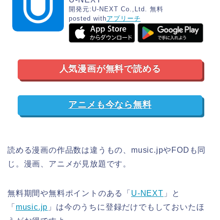
開発元:
U-NEXT Co.,Ltd.
無料
posted with
アプリーチ
人気漫画が無料で読める
アニメも今なら無料
読める漫画の作品数は違うもの、music.jpやFODも同
じ。漫画、アニメが見放題です。
無料期間や無料ポイントのある「
U-NEXT
」と
「
music.jp
」は今のうちに登録だけでもしておいたほ