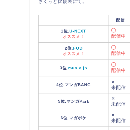
さくっと比較表にて。
配信
◯
1位.
U-NEXT
配信中
オススメ！
◯
2位.
FOD
配信中
オススメ！
◯
3位.
music.jp
配信中
✕
4位.マンガBANG
未配信
✕
5位.マンガPark
未配信
✕
6位.マガポケ
未配信