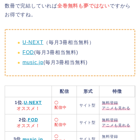
数冊で完結していれば
全巻無料も夢ではない
ですから
お得ですね。
U-NEXT
（毎月3冊相当無料）
FOD
(毎月3冊相当無料)
music.jp
(毎月3冊相当無料)
配信
形式
特徴
1位.
U-NEXT
◯
無料登録
サイト型
配信中
オススメ！
アニメも見れる
2位.
FOD
◯
無料登録
サイト型
配信中
オススメ！
アニメも見れる
◯
無料登録
3位.
music.jp
サイト型