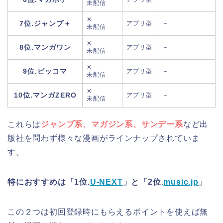
未配信
✕
7位.ジャンプ＋
アプリ型
－
未配信
✕
8位.マンガワン
アプリ型
－
未配信
✕
9位.ピッコマ
アプリ型
－
未配信
✕
10位.マンガZERO
アプリ型
－
未配信
これらは
ジャンプ系、マガジン系、サンデー系
など出
版社を問わず様々な漫画がラインナップされていま
す。
特におすすめは「1位.
U-NEXT
」と「2位.
music.jp
」
この２つは初回登録時にもらえるポイントを使えば
無