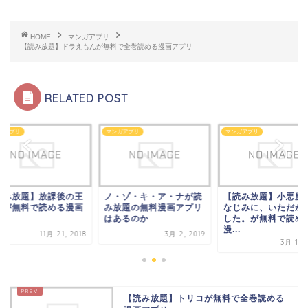
HOME
マンガアプリ
【読み放題】ドラえもんが無料で全巻読める漫画アプリ
RELATED POST
ガアプリ
マンガアプリ
マンガアプリ
読み放題】放課後の王
ノ・ゾ・キ・ア・ナが読
【読み放題】小悪魔
様が無料で読める漫画
み放題の無料漫画アプリ
なじみに、いただか
プリ
はあるのか
した。が無料で読め
漫...
11月 21, 2018
3月 2, 2019
3月 12, 
【読み放題】トリコが無料で全巻読める