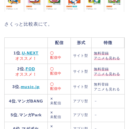
さくっと比較表にて。
配信
形式
特徴
1位.
U-NEXT
◯
無料登録
サイト型
配信中
オススメ！
アニメも見れる
2位.
FOD
◯
無料登録
サイト型
配信中
オススメ！
アニメも見れる
◯
無料登録
3位.
music.jp
サイト型
配信中
アニメも見れる
✕
4位.マンガBANG
アプリ型
－
未配信
✕
5位.マンガPark
アプリ型
－
未配信
✕
6位.マガポケ
アプリ型
－