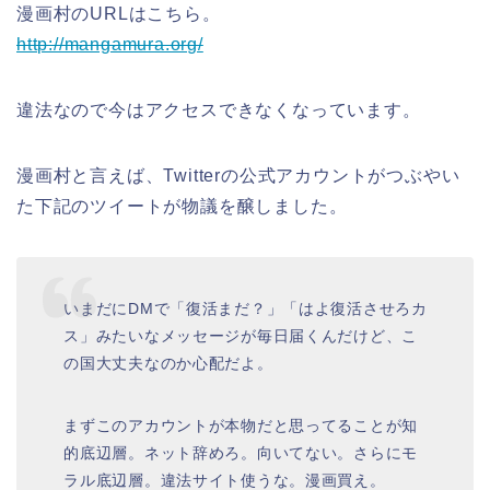
漫画村のURLはこちら。
http://mangamura.org/
違法なので今はアクセスできなくなっています。
漫画村と言えば、Twitterの公式アカウントがつぶやい
た下記のツイートが物議を醸しました。
いまだにDMで「復活まだ？」「はよ復活させろカ
ス」みたいなメッセージが毎日届くんだけど、こ
の国大丈夫なのか心配だよ。
まずこのアカウントが本物だと思ってることが知
的底辺層。ネット辞めろ。向いてない。さらにモ
ラル底辺層。違法サイト使うな。漫画買え。