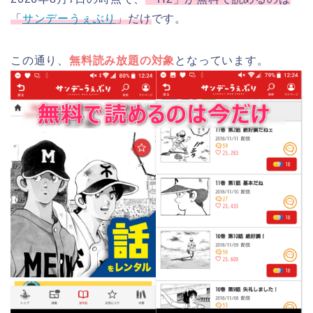
「
サンデーうぇぶり
」だけ
です。
この通り、
無料読み放題の対象
となっています。