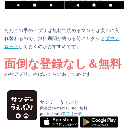
ただこの手のアプリは無料で読めるマンガは次々に入
れ替わるので、無料期間が終わる前にサクッと
ダウン
ロード
しておくのがおすすめです。
面倒な登録なし＆無料
の神アプリ。やばいくらいおすすめです。
サンデーうぇぶり
開発元:
Amazia, Inc.
無料
posted with
アプリーチ