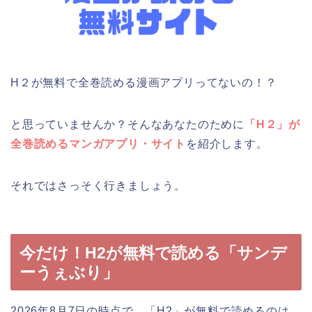
H２が無料で全巻読める漫画アプリってないの！？
と思っていませんか？そんなあなたのために
「H２」が
全巻読めるマンガアプリ・サイト
を紹介します。
それではさっそく行きましょう。
今だけ！H2が無料で読める「サンデ
ーうぇぶり」
2026年8月7日の時点で、
「H2」が無料で読めるのは