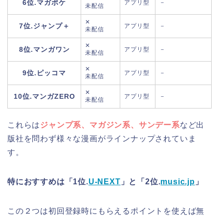
6位.マガポケ
アプリ型
－
未配信
✕
7位.ジャンプ＋
アプリ型
－
未配信
✕
8位.マンガワン
アプリ型
－
未配信
✕
9位.ピッコマ
アプリ型
－
未配信
✕
10位.マンガZERO
アプリ型
－
未配信
これらは
ジャンプ系、マガジン系、サンデー系
など出
版社を問わず様々な漫画がラインナップされていま
す。
特におすすめは「1位.
U-NEXT
」と「2位.
music.jp
」
この２つは初回登録時にもらえるポイントを使えば
無