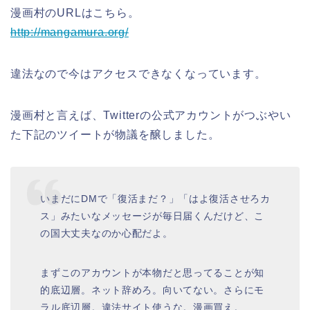
漫画村のURLはこちら。
http://mangamura.org/
違法なので今はアクセスできなくなっています。
漫画村と言えば、Twitterの公式アカウントがつぶやい
た下記のツイートが物議を醸しました。
いまだにDMで「復活まだ？」「はよ復活させろカ
ス」みたいなメッセージが毎日届くんだけど、こ
の国大丈夫なのか心配だよ。
まずこのアカウントが本物だと思ってることが知
的底辺層。ネット辞めろ。向いてない。さらにモ
ラル底辺層。違法サイト使うな。漫画買え。