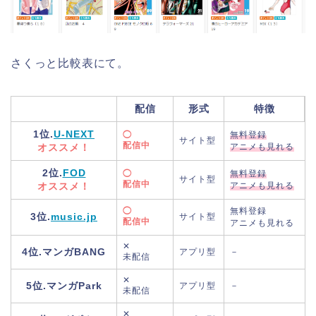
さくっと比較表にて。
配信
形式
特徴
1位.
U-NEXT
◯
無料登録
サイト型
配信中
オススメ！
アニメも見れる
2位.
FOD
◯
無料登録
サイト型
配信中
オススメ！
アニメも見れる
◯
無料登録
3位.
music.jp
サイト型
配信中
アニメも見れる
✕
4位.マンガBANG
アプリ型
－
未配信
✕
5位.マンガPark
アプリ型
－
未配信
✕