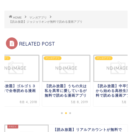
HOME
マンガアプリ
【読み放題】ジョジョリオンが無料で読める漫画アプリ
RELATED POST
ガアプリ
マンガアプリ
マンガアプリ
読み放題】ゴルゴ１３
【読み放題】うちの夫は
【読み放題】中卒労
無料で全巻読める漫画
私を異常に愛しているが
から始める高校生活
プリ
無料で読める漫画アプリ
料で読める漫画アプ
8月 4, 2018
3月 8, 2019
3月 2, 
【読み放題】リアルアカウントが無料で