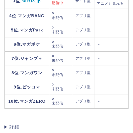
3位.
music.jp
サイト型
配信中
アニメも見れる
✕
4位.マンガBANG
アプリ型
－
未配信
✕
5位.マンガPark
アプリ型
－
未配信
✕
6位.マガポケ
アプリ型
－
未配信
✕
7位.ジャンプ＋
アプリ型
－
未配信
✕
8位.マンガワン
アプリ型
－
未配信
✕
9位.ピッコマ
アプリ型
－
未配信
✕
10位.マンガZERO
アプリ型
－
未配信
詳細