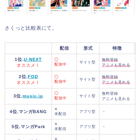
さくっと比較表にて。
配信
形式
特徴
1位.
U-NEXT
◯
無料登録
サイト型
配信中
オススメ！
アニメも見れる
2位.
FOD
◯
無料登録
サイト型
配信中
オススメ！
アニメも見れる
◯
無料登録
3位.
music.jp
サイト型
配信中
アニメも見れる
✕
4位.マンガBANG
アプリ型
－
未配信
✕
5位.マンガPark
アプリ型
－
未配信
✕