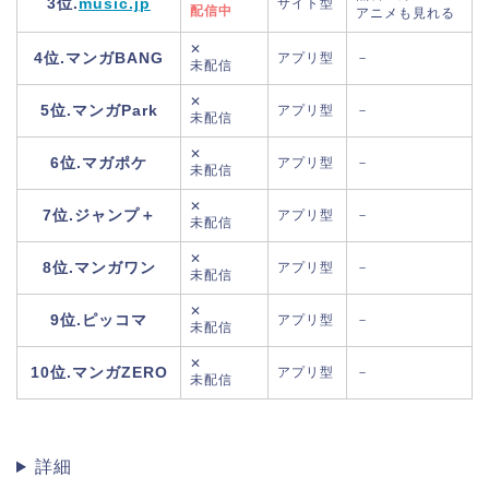
3位.
music.jp
サイト型
配信中
アニメも見れる
✕
4位.マンガBANG
アプリ型
－
未配信
✕
5位.マンガPark
アプリ型
－
未配信
✕
6位.マガポケ
アプリ型
－
未配信
✕
7位.ジャンプ＋
アプリ型
－
未配信
✕
8位.マンガワン
アプリ型
－
未配信
✕
9位.ピッコマ
アプリ型
－
未配信
✕
10位.マンガZERO
アプリ型
－
未配信
詳細