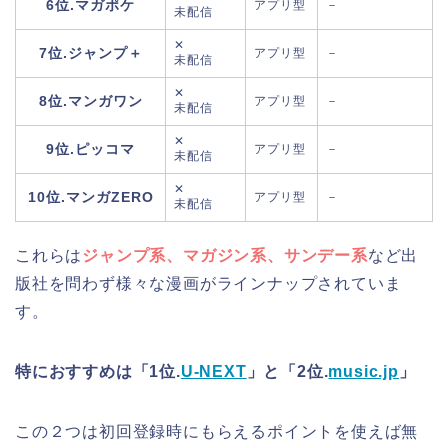
6位.マガポケ
アプリ型
－
未配信
✕
7位.ジャンプ＋
アプリ型
－
未配信
✕
8位.マンガワン
アプリ型
－
未配信
✕
9位.ピッコマ
アプリ型
－
未配信
✕
10位.マンガZERO
アプリ型
－
未配信
これらは
ジャンプ系、マガジン系、サンデー系
など出
版社を問わず様々な漫画がラインナップされていま
す。
特におすすめは「1位.
U-NEXT
」と「2位.
music.jp
」
この２つは初回登録時にもらえるポイントを使えば
無