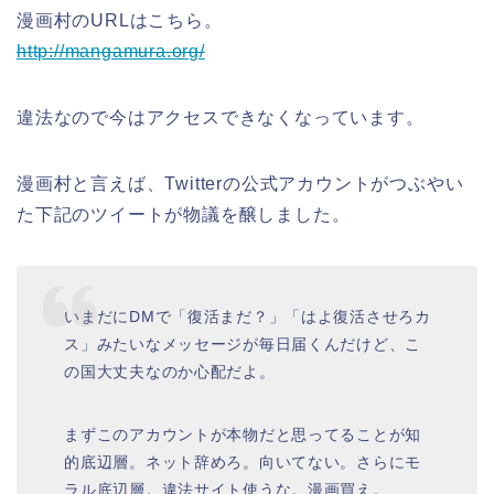
漫画村のURLはこちら。
http://mangamura.org/
違法なので今はアクセスできなくなっています。
漫画村と言えば、Twitterの公式アカウントがつぶやい
た下記のツイートが物議を醸しました。
いまだにDMで「復活まだ？」「はよ復活させろカ
ス」みたいなメッセージが毎日届くんだけど、こ
の国大丈夫なのか心配だよ。
まずこのアカウントが本物だと思ってることが知
的底辺層。ネット辞めろ。向いてない。さらにモ
ラル底辺層。違法サイト使うな。漫画買え。