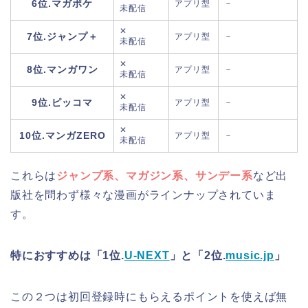
6位.マガポケ
アプリ型
－
未配信
✕
7位.ジャンプ＋
アプリ型
－
未配信
✕
8位.マンガワン
アプリ型
－
未配信
✕
9位.ピッコマ
アプリ型
－
未配信
✕
10位.マンガZERO
アプリ型
－
未配信
これらは
ジャンプ系、マガジン系、サンデー系
など出
版社を問わず様々な漫画がラインナップされていま
す。
特におすすめは「1位.
U-NEXT
」と「2位.
music.jp
」
この２つは初回登録時にもらえるポイントを使えば
無