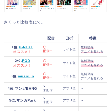
さくっと比較表にて。
配信
形式
特徴
1位.
U-NEXT
◯
無料登録
サイト型
配信中
オススメ！
アニメも見れる
2位.
FOD
◯
無料登録
サイト型
配信中
オススメ！
アニメも見れる
◯
無料登録
3位.
music.jp
サイト型
配信中
アニメも見れる
✕
4位.マンガBANG
アプリ型
－
未配信
✕
5位.マンガPark
アプリ型
－
未配信
✕