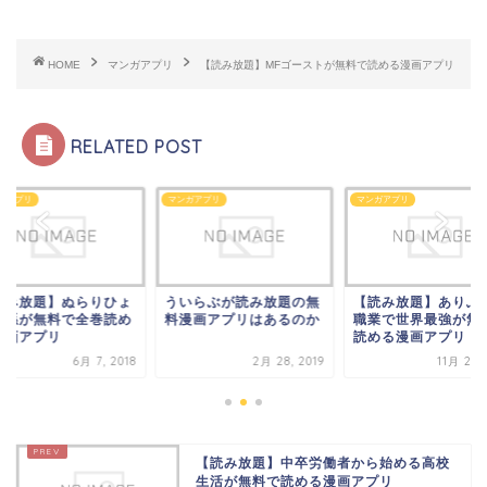
HOME
マンガアプリ
【読み放題】MFゴーストが無料で読める漫画アプリ
RELATED POST
ガアプリ
マンガアプリ
マンガアプリ
読み放題】ぬらりひょ
ういらぶが読み放題の無
【読み放題】ありふ
の孫が無料で全巻読め
料漫画アプリはあるのか
職業で世界最強が無
漫画アプリ
読める漫画アプリ
6月 7, 2018
2月 28, 2019
11月 22, 
【読み放題】中卒労働者から始める高校
生活が無料で読める漫画アプリ