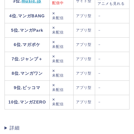
3位.
music.jp
サイト型
配信中
アニメも見れる
✕
4位.マンガBANG
アプリ型
－
未配信
✕
5位.マンガPark
アプリ型
－
未配信
✕
6位.マガポケ
アプリ型
－
未配信
✕
7位.ジャンプ＋
アプリ型
－
未配信
✕
8位.マンガワン
アプリ型
－
未配信
✕
9位.ピッコマ
アプリ型
－
未配信
✕
10位.マンガZERO
アプリ型
－
未配信
詳細