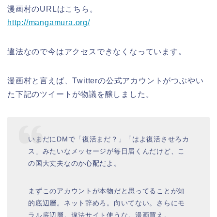
漫画村のURLはこちら。
http://mangamura.org/
違法なので今はアクセスできなくなっています。
漫画村と言えば、Twitterの公式アカウントがつぶやい
た下記のツイートが物議を醸しました。
いまだにDMで「復活まだ？」「はよ復活させろカ
ス」みたいなメッセージが毎日届くんだけど、こ
の国大丈夫なのか心配だよ。
まずこのアカウントが本物だと思ってることが知
的底辺層。ネット辞めろ。向いてない。さらにモ
ラル底辺層。違法サイト使うな。漫画買え。