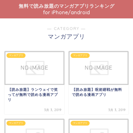
無料で読み放題のマンガアプリランキング
for iPhone/android
― CATEGORY ―
マンガアプリ
マンガアプリ
マンガアプリ
【読み放題】ランウェイで笑
【読み放題】呪術廻戦が無料
ってが無料で読める漫画アプ
で読める漫画アプリ
リ
3月 3, 2019
3月 3, 2019
マンガアプリ
マンガアプリ