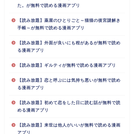
た。が無料で読める漫画アプリ
【読み放題】薬屋のひとりごと～猫猫の後宮謎解き
手帳～が無料で読める漫画アプリ
【読み放題】外面が良いにも程があるが無料で読め
る漫画アプリ
【読み放題】ギルティが無料で読める漫画アプリ
【読み放題】恋と呼ぶには気持ち悪いが無料で読め
る漫画アプリ
【読み放題】初めて恋をした日に読む話が無料で読
める漫画アプリ
【読み放題】来世は他人がいいが無料で読める漫画
アプリ