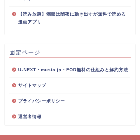
【読み放題】髑髏は闇夜に動き出すが無料で読める
漫画アプリ
固定ページ
U-NEXT・music.jp・FOD無料の仕組みと解約方法
サイトマップ
プライバシーポリシー
運営者情報