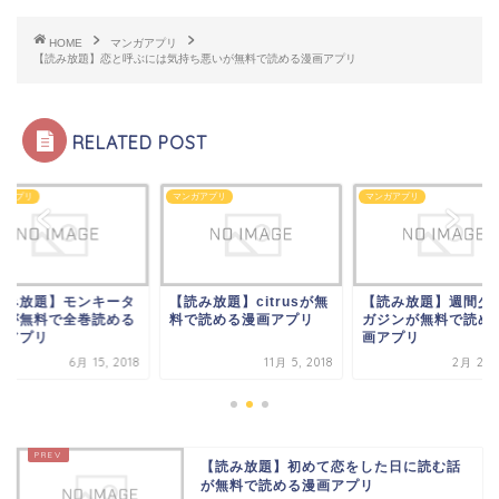
HOME
マンガアプリ
【読み放題】恋と呼ぶには気持ち悪いが無料で読める漫画アプリ
RELATED POST
ガアプリ
マンガアプリ
マンガアプリ
読み放題】モンキータ
【読み放題】citrusが無
【読み放題】週間少
ンが無料で全巻読める
料で読める漫画アプリ
ガジンが無料で読め
画アプリ
画アプリ
6月 15, 2018
11月 5, 2018
2月 23, 
【読み放題】初めて恋をした日に読む話
が無料で読める漫画アプリ