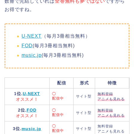
数冊で完結していれば
全巻無料も夢ではない
ですから
お得ですね。
U-NEXT
（毎月3冊相当無料）
FOD
(毎月3冊相当無料)
music.jp
(毎月3冊相当無料)
配信
形式
特徴
1位.
U-NEXT
◯
無料登録
サイト型
配信中
オススメ！
アニメも見れる
2位.
FOD
◯
無料登録
サイト型
配信中
オススメ！
アニメも見れる
◯
無料登録
3位.
music.jp
サイト型
配信中
アニメも見れる