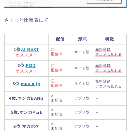
さくっと比較表にて。
配信
形式
特徴
1位.
U-NEXT
◯
無料登録
サイト型
配信中
オススメ！
アニメも見れる
2位.
FOD
◯
無料登録
サイト型
配信中
オススメ！
アニメも見れる
◯
無料登録
3位.
music.jp
サイト型
配信中
アニメも見れる
✕
4位.マンガBANG
アプリ型
－
未配信
✕
5位.マンガPark
アプリ型
－
未配信
✕
6位.マガポケ
アプリ型
－
未配信