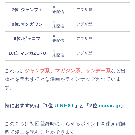
✕
7位.ジャンプ＋
アプリ型
－
未配信
✕
8位.マンガワン
アプリ型
－
未配信
✕
9位.ピッコマ
アプリ型
－
未配信
✕
10位.マンガZERO
アプリ型
－
未配信
これらは
ジャンプ系、マガジン系、サンデー系
など出
版社を問わず様々な漫画がラインナップされていま
す。
特におすすめは「1位.
U-NEXT
」と「2位.
music.jp
」
この２つは初回登録時にもらえるポイントを使えば
無
料で漫画を読むことができます。