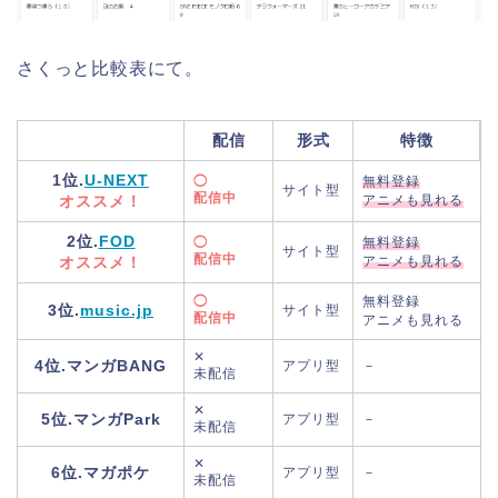
さくっと比較表にて。
配信
形式
特徴
1位.
U-NEXT
◯
無料登録
サイト型
配信中
オススメ！
アニメも見れる
2位.
FOD
◯
無料登録
サイト型
配信中
オススメ！
アニメも見れる
◯
無料登録
3位.
music.jp
サイト型
配信中
アニメも見れる
✕
4位.マンガBANG
アプリ型
－
未配信
✕
5位.マンガPark
アプリ型
－
未配信
✕
6位.マガポケ
アプリ型
－
未配信