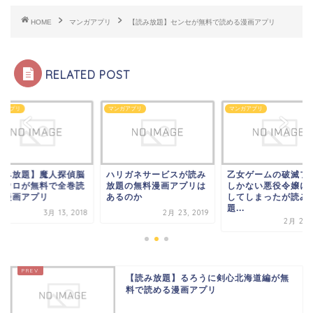
HOME
マンガアプリ
【読み放題】センセが無料で読める漫画アプリ
RELATED POST
ガアプリ
マンガアプリ
マンガアプリ
読み放題】魔人探偵脳
ハリガネサービスが読み
乙女ゲームの破滅フ
ネウロが無料で全巻読
放題の無料漫画アプリは
しかない悪役令嬢に
る漫画アプリ
あるのか
してしまったが読み
題...
3月 13, 2018
2月 23, 2019
2月 24, 
【読み放題】るろうに剣心北海道編が無
料で読める漫画アプリ