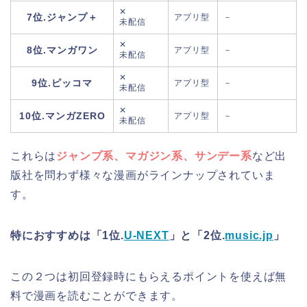
✕
7位.ジャンプ＋
アプリ型
－
未配信
✕
8位.マンガワン
アプリ型
－
未配信
✕
9位.ピッコマ
アプリ型
－
未配信
✕
10位.マンガZERO
アプリ型
－
未配信
これらは
ジャンプ系、マガジン系、サンデー系
など出
版社を問わず様々な漫画がラインナップされていま
す。
特におすすめは「1位.
U-NEXT
」と「2位.
music.jp
」
この２つは初回登録時にもらえるポイントを使えば
無
料で漫画を読むことができます。